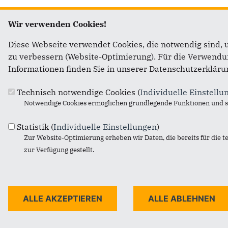
Wir verwenden Cookies!
Diese Webseite verwendet Cookies, die notwendig sind, 
zu verbessern (Website-Optimierung). Für die Verwendung
Informationen finden Sie in unserer Datenschutzerkläru
Technisch notwendige Cookies (
Individuelle Einstellu
Notwendige Cookies ermöglichen grundlegende Funktionen und si
Statistik (
Individuelle Einstellungen
)
Anschrift
Fußbereich
Zur Website-Optimierung erheben wir Daten, die bereits für die t
zur Verfügung gestellt.
CDU Wentorf
c/o Heiko Faasch
Birkenhöhe 1
21465
Wentorf
Telefon:
0171/8626995
E-Mail:
heiko.faasch@cduplus.de