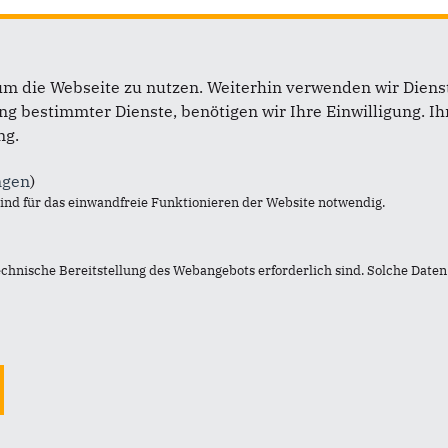
um die Webseite zu nutzen. Weiterhin verwenden wir Dienst
 bestimmter Dienste, benötigen wir Ihre Einwilligung. Ihr
ng.
ngen
)
nd für das einwandfreie Funktionieren der Website notwendig.
Im Web
L
echnische Bereitstellung des Webangebots erforderlich sind. Solche Daten 
Daniel Günther, MdL
I
CDU Landtagsfraktion
K
CDU Deutschlands
S
CDU/CSU Bundestagsfraktion
D
Lukas Kilian, MdL
Henri Schmidt, MdB