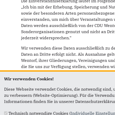
Die Einverständniserklärung lautet im Folgend
„Ich bin mit der Erhebung, Speicherung und N
sowie der besonderen Arten personenbezogener D
einverstanden, um mich über Veranstaltungen un
Daten werden ausschließlich von der CDU Wento
Sonderorganisationen genutzt und nicht an Drit
jederzeit widersprechen.“
Wir verwenden diese Daten ausschließlich zu d
Daten an Dritte erfolgt nicht. Als Ausnahme gelt
Wentorf, ihrer Gliederungen, Vereinigungen un
die Sie uns zur Verfügung stellen, verwenden wi
Angebot nutzten, um unser Angebot ständig zu 
Wir verwenden Cookies!
Informationen zu führen, die für Sie interessan
wollen, können Sie uns dies jederzeit auf posta
Diese Webseite verwendet Cookies, die notwendig sind, 
heiko.faasch@cduplus.de
mitteilen, damit wir 
zu verbessern (Website-Optimierung). Für die Verwendung
Informationen finden Sie in unserer Datenschutzerkläru
Fotonachweise (soweit nicht anders angegeben):
Technisch notwendige Cookies (
Individuelle Einstellu