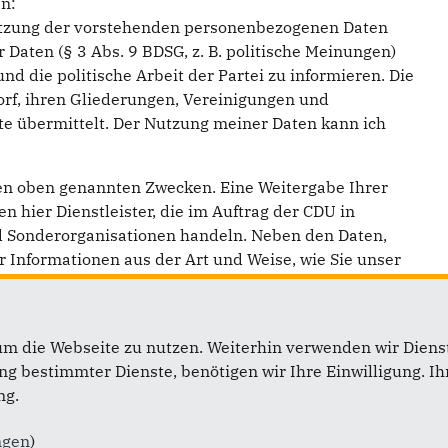
en:
utzung der vorstehenden personenbezogenen Daten
aten (§ 3 Abs. 9 BDSG, z. B. politische Meinungen)
d die politische Arbeit der Partei zu informieren. Die
rf, ihren Gliederungen, Vereinigungen und
te übermittelt. Der Nutzung meiner Daten kann ich
en oben genannten Zwecken. Eine Weitergabe Ihrer
en hier Dienstleister, die im Auftrag der CDU in
d Sonderorganisationen handeln. Neben den Daten,
r Informationen aus der Art und Weise, wie Sie unser
optimieren und Sie möglichst schnell zu den
t sein könnten. Sollten Sie Ihre Zustimmung widerrufen
lischem Weg oder per Mail an:
um die Webseite zu nutzen. Weiterhin verwenden wir Dienst
Ihre Daten entsprechend sperren können.
 bestimmter Dienste, benötigen wir Ihre Einwilligung. Ihr
ng.
 Dr. Harald Müller
ngen
)