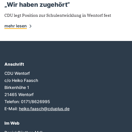
„Wir haben zugehört“
CDU legt Position zur Schulentwicklung in Wentorf fest
mehr lesen
Anschrift
Fußbereich
CDU Wentorf
c/o Heiko Faasch
Birkenhöhe 1
21465
Wentorf
Telefon:
0171/8626995
E-Mail:
heiko.faasch@cduplus.de
Im Web